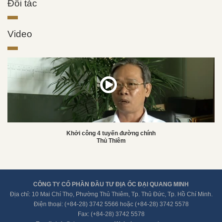
Đối tác
Video
Khởi công 4 tuyến đường chính
Thủ Thiêm
CÔNG TY CỔ PHẦN ĐẦU TƯ ĐỊA ỐC ĐẠI QUANG MINH
Địa chỉ: 10 Mai Chí Thọ, Phường Thủ Thiêm, Tp. Thủ Đức, Tp. Hồ Chí Minh.
Điện thoại: (+84-28) 3742 5566 hoặc (+84-28) 3742 5578
Fax: (+84-28) 3742 5578