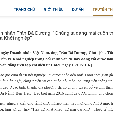
TRANG CHỦ
GIỚI THIỆU
DỰ ÁN
TRUYỀN T
 nhân Trần Bá Dương: "Chúng ta đang mải cuốn the
ủa Khởi nghiệp"
ngày Doanh nhân Việt Nam, ông Trần Bá Dương, Chủ tịch - Tổn
iểm về Khởi nghiệp trong bối cảnh vấn đề này đang rất được lã
vấn đăng trên tạp chí điện tử CafeF ngày 13/10/2016.]
ao giờ cụm từ "Khởi nghiệp" lại được nhắc đến nhiều như thời gian gầ
xuất hiện ngày càng nhiều tại các cuộc hội thảo, phương tiện thông t
nh đạo ở các tỉnh, thành, địa phương đã có chung tuyên bố về tinh th
Đà Nẵng, Bến Tre… Đặc biệt năm 2016 cũng đã được Chính phủ chọn 
iên, nhiều ý kiến cho rằng khởi nghiệp hiện nay mới chỉ dừng ở mức 
nói, làm tới đi" hay "Hãy cứ khát khao, cứ mãi dại khờ". Thực tế ng