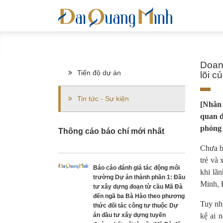
Doanh
Tiến độ dự án
lõi c
Tin tức - Sự kiện
[Nhân 
quan đ
phỏng 
Thông cáo báo chí mới nhất
Chưa b
trẻ và 
Báo cáo đánh giá tác động môi
khi lã
trường Dự án thành phần 1: Đầu
Minh, 
tư xây dựng đoạn từ cầu Mã Đà
đến ngã ba Bà Hào theo phương
Tuy nh
thức đối tác công tư thuộc Dự
án đầu tư xây dựng tuyến
kệ ai 