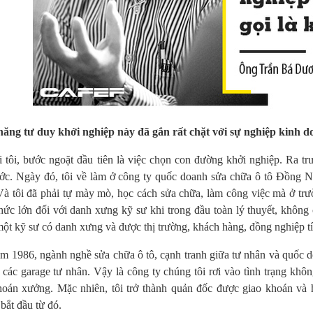
hăng tư duy khởi nghiệp này đã gắn rất chặt với sự nghiệp kinh 
i tôi, bước ngoặt đầu tiên là việc chọn con đường khởi nghiệp. Ra 
ớc. Ngày đó, tôi về làm ở công ty quốc doanh sửa chữa ô tô Đồng Na
Và tôi đã phải tự mày mò, học cách sửa chữa, làm công việc mà ở trư
hức lớn đối với danh xưng kỹ sư khi trong đầu toàn lý thuyết, không c
một kỹ sư có danh xưng và được thị trường, khách hàng, đồng nghiệp t
 1986, ngành nghề sửa chữa ô tô, cạnh tranh giữa tư nhân và quốc doan
o các garage tư nhân. Vậy là công ty chúng tôi rơi vào tình trạng kh
hoán xưởng. Mặc nhiên, tôi trở thành quản đốc được giao khoán và 
bắt đầu từ đó.