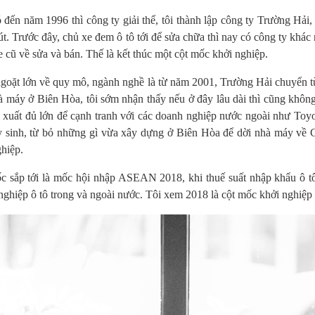
đến năm 1996 thì công ty giải thể, tôi thành lập công ty Trường Hải,
t. Trước đây, chủ xe đem ô tô tới để sửa chữa thì nay có công ty khác
 cũ về sửa và bán. Thế là kết thúc một cột mốc khởi nghiệp.
goặt lớn về quy mô, ngành nghề là từ năm 2001, Trường Hải chuyển từ
 máy ở Biên Hòa, tôi sớm nhận thấy nếu ở đây lâu dài thì cũng không 
 xuất đủ lớn để cạnh tranh với các doanh nghiệp nước ngoài như Toyot
y sinh, từ bỏ những gì vừa xây dựng ở Biên Hòa để dời nhà máy về Ch
ghiệp.
c sắp tới là mốc hội nhập ASEAN 2018, khi thuế suất nhập khẩu ô tô 
nghiệp ô tô trong và ngoài nước. Tôi xem 2018 là cột mốc khởi nghiệp