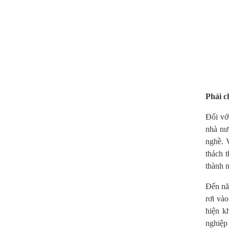
Phải c
Đối vớ
nhà nư
nghề. 
thách t
thành 
Đến năm
rơi và
hiện k
nghiệp 