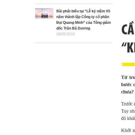
Bài phát biểu tại “Lễ kỷ niệm 05
năm thành lập Công ty cổ phần
Đại Quang Minh” của Tổng giám
đốc Trần Bá Dương
28/05/2016
Từ trư
bước c
chưa?
Trước đ
Tuy nh
đó khá
Khởi n