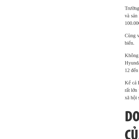
Trường 
và sản
100.00
Cùng v
biển.
Không 
Hyunda
12 đến 
Kể cả 
rất lớ
xã hội