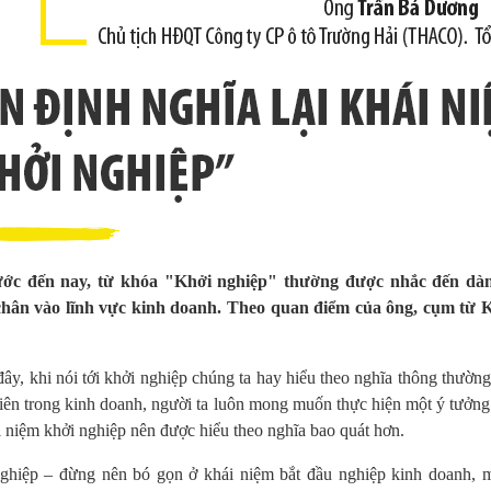
ớc đến nay, từ khóa "Khởi nghiệp" thường được nhắc đến dành
hân vào lĩnh vực kinh doanh. Theo quan điểm của ông, cụm từ K
ây, khi nói tới khởi nghiệp chúng ta hay hiểu theo nghĩa thông thường
iên trong kinh doanh, người ta luôn mong muốn thực hiện một ý tưởng 
i niệm khởi nghiệp nên được hiểu theo nghĩa bao quát hơn.
ghiệp – đừng nên bó gọn ở khái niệm bắt đầu nghiệp kinh doanh, m