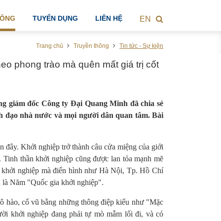
HÔNG
TUYỂN DỤNG
LIÊN HỆ
EN
Trang chủ
Truyền thông
Tin tức - Sự kiện
o phong trào mà quên mất giá trị cốt
g giám đốc Công ty Đại Quang Minh đã chia sẻ
nh đạo nhà nước và mọi người dân quan tâm. Bài
n đây. Khởi nghiệp trở thành câu cửa miệng của giới
in. Tinh thần khởi nghiệp cũng được lan tỏa mạnh mẽ
ần khởi nghiệp mà điển hình như Hà Nội, Tp. Hồ Chí
là Năm "Quốc gia khởi nghiệp".
hô hào, cổ vũ bằng những thông điệp kiểu
như
"Mặc
ười khởi nghiệp đang phải tự mò mẫm lối đi, và có