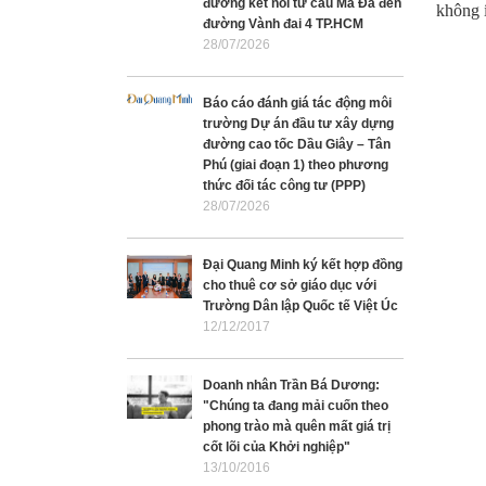
đường kết nối từ cầu Mã Đà đến
không í
đường Vành đai 4 TP.HCM
28/07/2026
Báo cáo đánh giá tác động môi
trường Dự án đầu tư xây dựng
đường cao tốc Dầu Giây – Tân
Phú (giai đoạn 1) theo phương
thức đối tác công tư (PPP)
28/07/2026
Đại Quang Minh ký kết hợp đồng
cho thuê cơ sở giáo dục với
Trường Dân lập Quốc tế Việt Úc
12/12/2017
Doanh nhân Trần Bá Dương:
"Chúng ta đang mải cuốn theo
phong trào mà quên mất giá trị
cốt lõi của Khởi nghiệp"
13/10/2016