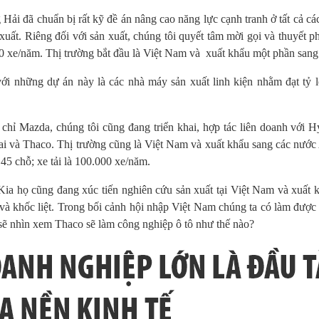
Hải đã chuẩn bị rất kỹ đề án nâng cao năng lực cạnh tranh ở tất cả c
 xuất. Riêng đối với sản xuất, chúng tôi quyết tâm mời gọi và thuyết
0 xe/năm. Thị trường bắt đầu là Việt Nam và xuất khẩu một phần s
ới những dự án này là các nhà máy sản xuất linh kiện nhằm đạt tỷ lệ
chỉ Mazda, chúng tôi cũng đang triển khai, hợp tác liên doanh với H
i và Thaco. Thị trường cũng là Việt Nam và xuất khẩu sang các nước 
45 chỗ; xe tải là 100.000 xe/năm.
Kia họ cũng đang xúc tiến nghiên cứu sản xuất tại Việt Nam và xuấ
n và khốc liệt. Trong bối cảnh hội nhập Việt Nam chúng ta có làm đượ
 sẽ nhìn xem Thaco sẽ làm công nghiệp ô tô như thế nào?