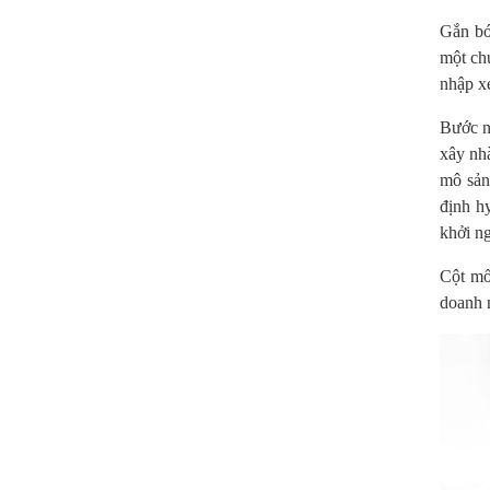
Gắn bó 
một chú
nhập xe
Bước n
xây nhà
mô sản
định h
khởi n
Cột mố
doanh 