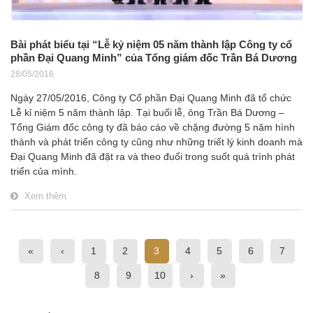
Bài phát biểu tại “Lễ kỷ niệm 05 năm thành lập Công ty cổ
phần Đại Quang Minh” của Tổng giám đốc Trần Bá Dương
28/05/2016
Ngày 27/05/2016, Công ty Cổ phần Đại Quang Minh đã tổ chức
Lễ kỉ niệm 5 năm thành lập. Tại buổi lễ, ông Trần Bá Dương –
Tổng Giám đốc công ty đã báo cáo về chặng đường 5 năm hình
thành và phát triển công ty cũng như những triết lý kinh doanh mà
Đại Quang Minh đã đặt ra và theo đuổi trong suốt quá trình phát
triển của mình.
Xem thêm
«
‹
1
2
3
4
5
6
7
8
9
10
›
»