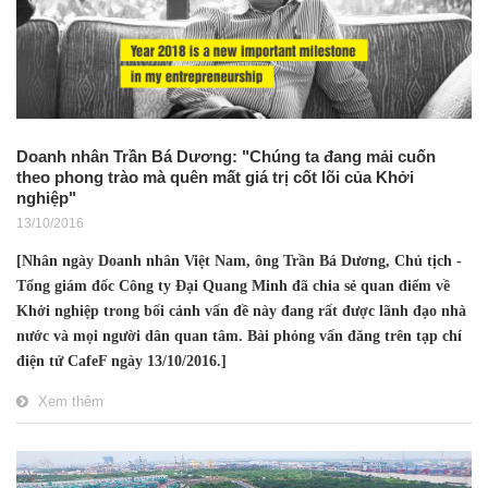
Doanh nhân Trần Bá Dương: "Chúng ta đang mải cuốn
theo phong trào mà quên mất giá trị cốt lõi của Khởi
nghiệp"
13/10/2016
[Nhân ngày Doanh nhân Việt Nam, ông Trần Bá Dương, Chủ tịch -
Tổng giám đốc Công ty Đại Quang Minh đã chia sẻ quan điểm về
Khởi nghiệp trong bối cảnh vấn đề này đang rất được lãnh đạo nhà
nước và mọi người dân quan tâm. Bài phỏng vấn đăng trên tạp chí
điện tử CafeF ngày 13/10/2016.]
Xem thêm